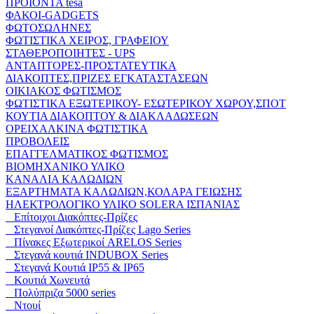
ΠΡΟΙΟΝΤΑ tesa
ΦΑΚΟΙ-GADGETS
ΦΩΤΟΣΩΛΗΝΕΣ
ΦΩΤΙΣΤΙΚΑ ΧΕΙΡΟΣ, ΓΡΑΦΕΙΟΥ
ΣΤΑΘΕΡΟΠΟΙΗΤΕΣ - UPS
ΑΝΤΑΠΤΟΡΕΣ-ΠΡΟΣΤΑΤΕΥΤΙΚΑ
ΔΙΑΚΟΠΤΕΣ,ΠΡΙΖΕΣ ΕΓΚΑΤΑΣΤΑΣΕΩΝ
ΟΙΚΙΑΚΟΣ ΦΩΤΙΣΜΟΣ
ΦΩΤΙΣΤΙΚΑ ΕΞΩΤΕΡΙΚΟΥ- ΕΣΩΤΕΡΙΚΟΥ ΧΩΡΟΥ,ΣΠΟΤ
ΚΟΥΤΙΑ ΔΙΑΚΟΠΤΟΥ & ΔΙΑΚΛΑΔΩΣΕΩΝ
ΟΡΕΙΧΑΛΚΙΝΑ ΦΩΤΙΣΤΙΚΑ
ΠΡΟΒΟΛΕΙΣ
ΕΠΑΓΓΕΛΜΑΤΙΚΟΣ ΦΩΤΙΣΜΟΣ
ΒΙΟΜΗΧΑΝΙΚΟ ΥΛΙΚΟ
ΚΑΝΑΛΙΑ ΚΑΛΩΔΙΩΝ
ΕΞΑΡΤΗΜΑΤΑ ΚΑΛΩΔΙΩΝ,ΚΟΛΑΡΑ ΓΕΙΩΣΗΣ
ΗΛΕΚΤΡΟΛΟΓΙΚΟ ΥΛΙΚΟ SOLERA ΙΣΠΑΝΙΑΣ
Επίτοιχοι Διακόπτες-Πρίζες
Στεγανοί Διακόπτες-Πρίζες Lago Series
Πίνακες Εξωτερικοί ARELOS Series
Στεγανά κουτιά INDUBOX Series
Στεγανά Κουτιά IP55 & IP65
Κουτιά Χωνευτά
Πολύπριζα 5000 series
Ντουί