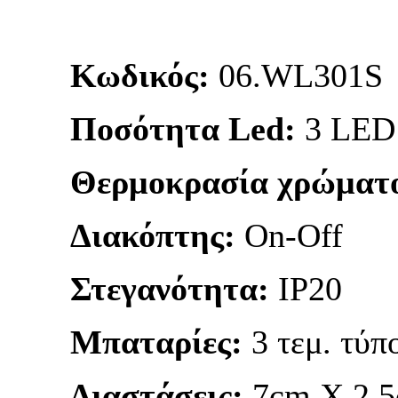
Κωδικός:
06.WL301S
Ποσότητα Led:
3 LED
Θερμοκρασία χρώματ
Διακόπτης:
On-Off
Στεγανότητα:
IP20
Μπαταρίες:
3 τεμ. τύπ
Διαστάσεις:
7cm X 2,