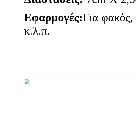
Εφαρμογές:
Για φακός,
κ.λ.π.